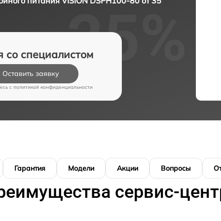
ойного питания VISION DSPH100-80 от 35
я со специалистом
Оставить заявку
есь c
политикой конфиденциальности
Гарантия
Модели
Акции
Вопросы
О
реимущества сервис-цент