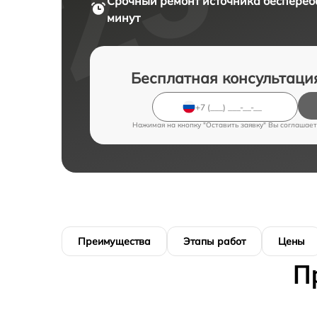
Срочный ремонт
источника беспереб
минут
Бесплатная консультаци
Нажимая на кнопку "Оставить заявку" Вы соглашает
Преимущества
Этапы работ
Цены
П