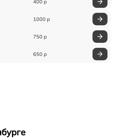
400 р
1000 р
750 р
650 р
нбурге