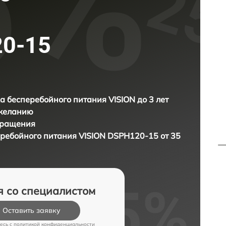
20-15
а бесперебойного питания VISION до 3 лет
 желанию
бращения
еребойного питания
VISION DSPH120-15 от 35
я со специалистом
Оставить заявку
есь c
политикой конфиденциальности