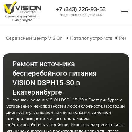
+7 (343) 226-93-53
Ежедневно с 9:00 до 21:00
Сервисный центр VISION
в
Екатеринбурге
Сервисный центр VISION
Каталог устройств
Ремо
Ремонт источника
бесперебойного питания
VISION DSPH15-30 в
Екатеринбурге
Выполняем ремонт VISION DSPH15-30 в Екатеринбурге с
устранением неисправностей любой сложности. Проводим
диагностику, выявляем причины поломки, заменяем
неисправные детали и восстанавливаем
работоспособность устройства. Используем оригинальные
или рекомендованные производителем запчасти, после