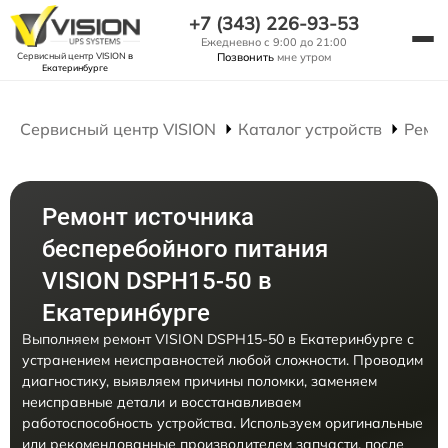
+7 (343) 226-93-53
Ежедневно с 9:00 до 21:00
Сервисный центр VISION
в
Позвонить
мне утром
Екатеринбурге
Сервисный центр VISION
Каталог устройств
Ремо
Ремонт источника
бесперебойного питания
VISION DSPH15-50 в
Екатеринбурге
Выполняем ремонт VISION DSPH15-50 в Екатеринбурге с
устранением неисправностей любой сложности. Проводим
диагностику, выявляем причины поломки, заменяем
неисправные детали и восстанавливаем
работоспособность устройства. Используем оригинальные
или рекомендованные производителем запчасти, после