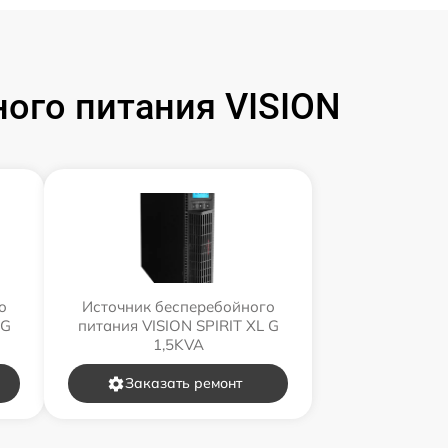
ого питания VISION
о
Источник бесперебойного
 G
питания VISION SPIRIT XL G
1,5KVA
Заказать ремонт