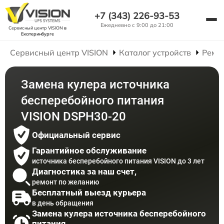
+7 (343) 226-93-53
Ежедневно с 9:00 до 21:00
Сервисный центр VISION
в
Екатеринбурге
Сервисный центр VISION
Каталог устройств
Ремо
Замена кулера источника
бесперебойного питания
VISION DSPH30-20
Официальный сервис
Гарантийное обслуживание
источника бесперебойного питания VISION до 3 лет
Диагностика за наш счет,
ремонт по желанию
Бесплатный выезд курьера
в день обращения
Замена кулера источника бесперебойного
питания