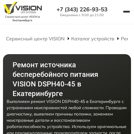
+7 (343) 226-93-53
Ежедневно с 9:00 до 21:00
Сервисный центр VISION
в
Екатеринбурге
Сервисный центр VISION
Каталог устройств
Ремо
Ремонт источника
бесперебойного питания
VISION DSPH40-45 в
Екатеринбурге
Выполняем ремонт VISION DSPH40-45 в Екатеринбурге с
устранением неисправностей любой сложности. Проводим
диагностику, выявляем причины поломки, заменяем
неисправные детали и восстанавливаем
работоспособность устройства. Используем оригинальные
или рекомендованные производителем запчасти, после