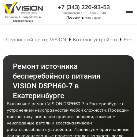
+7 (343) 226-93-53
Ежедневно с 9:00 до 21:00
Сервисный центр VISION
в
Позвонить
мне утром
Екатеринбурге
Сервисный центр VISION
Каталог устройств
Ремо
Ремонт источника
бесперебойного питания
VISION DSPH60-7 в
Екатеринбурге
Выполняем ремонт VISION DSPH60-7 в Екатеринбурге с
устранением неисправностей любой сложности. Проводим
диагностику, выявляем причины поломки, заменяем
неисправные детали и восстанавливаем
работоспособность устройства. Используем оригинальные
или рекомендованные производителем запчасти, после