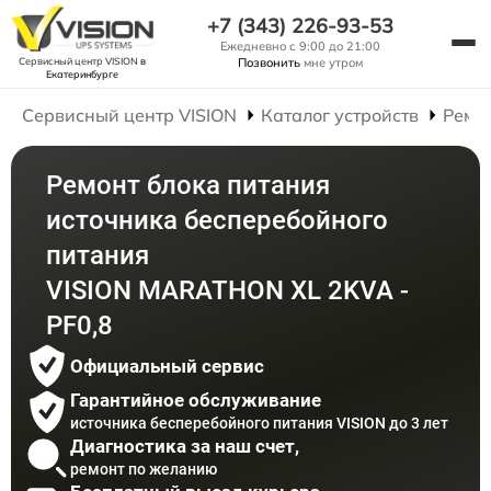
+7 (343) 226-93-53
Ежедневно с 9:00 до 21:00
Сервисный центр VISION
в
Позвонить
мне утром
Екатеринбурге
Сервисный центр VISION
Каталог устройств
Ремо
Ремонт блока питания
источника бесперебойного
питания
VISION MARATHON XL 2KVA -
PF0,8
Официальный сервис
Гарантийное обслуживание
источника бесперебойного питания VISION до 3 лет
Диагностика за наш счет,
ремонт по желанию