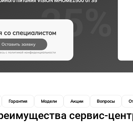
ойного питания VISION MHOME1500 от 35
я со специалистом
Оставить заявку
есь c
политикой конфиденциальности
Гарантия
Модели
Акции
Вопросы
О
реимущества сервис-цент