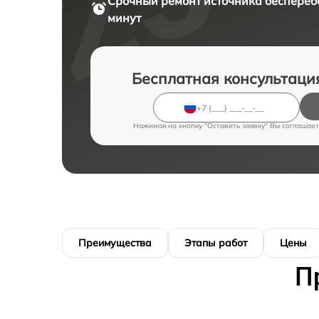
Срочный ремонт
источника беспереб
минут
Бесплатная консультаци
Нажимая на кнопку "Оставить заявку" Вы соглашает
Преимущества
Этапы работ
Цены
П