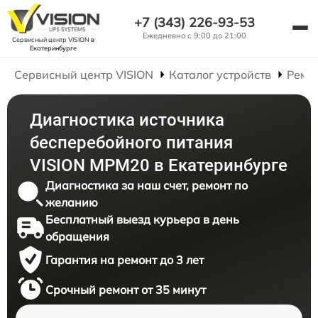
+7 (343) 226-93-53
Ежедневно с 9:00 до 21:00
Сервисный центр VISION
в
Екатеринбурге
Сервисный центр VISION
Каталог устройств
Ремо
Диагностика источника
бесперебойного питания
VISION MPM20 в Екатеринбурге
Диагностика за наш счет, ремонт по
желанию
Бесплатный выезд курьера в день
обращения
Гарантия на ремонт до 3 лет
Срочный ремонт от 35 минут