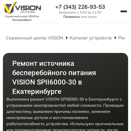
+7 (343) 226-93-53
Ежедневно с 9:00 до 21:00
Сервисный центр VISION
в
Позвонить
мне утром
Екатеринбурге
Сервисный центр VISION
Каталог устройств
Ремо
Ремонт источника
бесперебойного питания
VISION SPII6000-30 в
Екатеринбурге
Выполняем ремонт VISION SPII6000-30 в Екатеринбурге с
устранением неисправностей любой сложности. Проводим
диагностику, выявляем причины поломки, заменяем
неисправные детали и восстанавливаем
работоспособность устройства. Используем оригинальные
или рекомендованные производителем запчасти, после