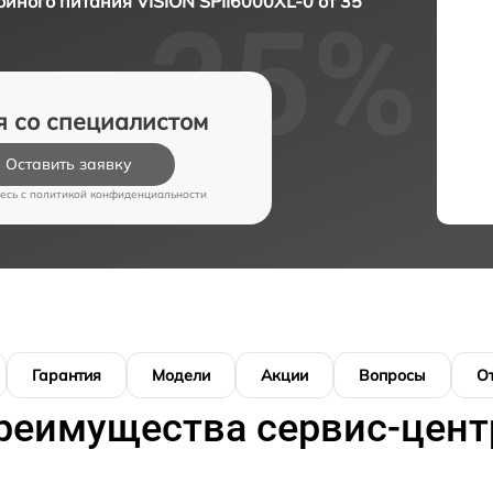
йного питания VISION SPII6000XL-0 от 35
я со специалистом
Оставить заявку
есь c
политикой конфиденциальности
Гарантия
Модели
Акции
Вопросы
О
реимущества сервис-цент