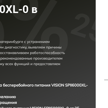
0XL-0 в
катеринбурге с устранением
м диагностику, выявляем причины
восстанавливаем работоспособность
и рекомендованные производителем
рку всех функций и предоставляем
а бесперебойного питания VISION SPII6000XL-
 желанию
бращения