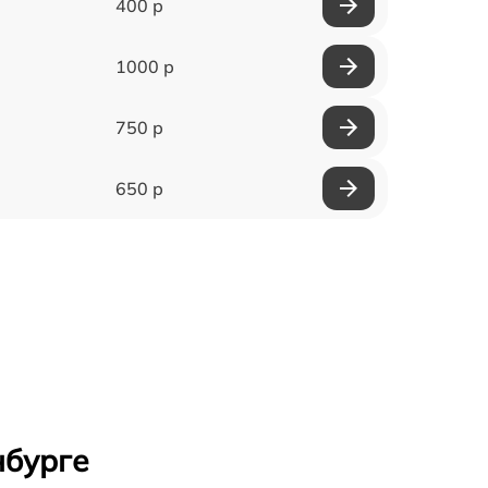
400 р
1000 р
750 р
650 р
нбурге