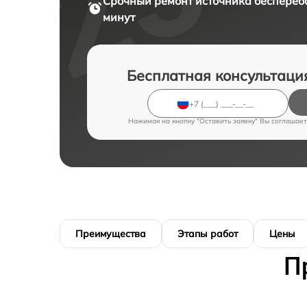
Срочный ремонт
источника бесперебо
минут
Бесплатная консультаци
Нажимая на кнопку "Оставить заявку" Вы соглашает
Преимущества
Этапы работ
Цены
П