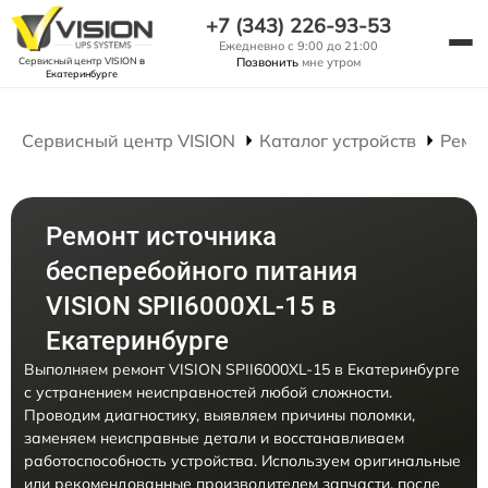
+7 (343) 226-93-53
Ежедневно с 9:00 до 21:00
Сервисный центр VISION
в
Позвонить
мне утром
Екатеринбурге
Сервисный центр VISION
Каталог устройств
Ремо
Ремонт источника
бесперебойного питания
VISION SPII6000XL-15 в
Екатеринбурге
Выполняем ремонт VISION SPII6000XL-15 в Екатеринбурге
с устранением неисправностей любой сложности.
Проводим диагностику, выявляем причины поломки,
заменяем неисправные детали и восстанавливаем
работоспособность устройства. Используем оригинальные
или рекомендованные производителем запчасти, после