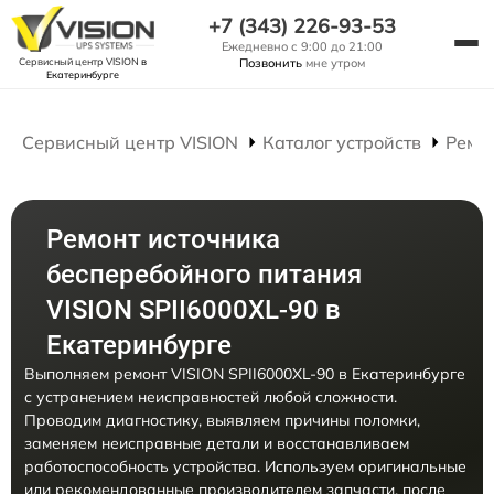
+7 (343) 226-93-53
Ежедневно с 9:00 до 21:00
Сервисный центр VISION
в
Позвонить
мне утром
Екатеринбурге
Сервисный центр VISION
Каталог устройств
Ремо
Ремонт источника
бесперебойного питания
VISION SPII6000XL-90 в
Екатеринбурге
Выполняем ремонт VISION SPII6000XL-90 в Екатеринбурге
с устранением неисправностей любой сложности.
Проводим диагностику, выявляем причины поломки,
заменяем неисправные детали и восстанавливаем
работоспособность устройства. Используем оригинальные
или рекомендованные производителем запчасти, после